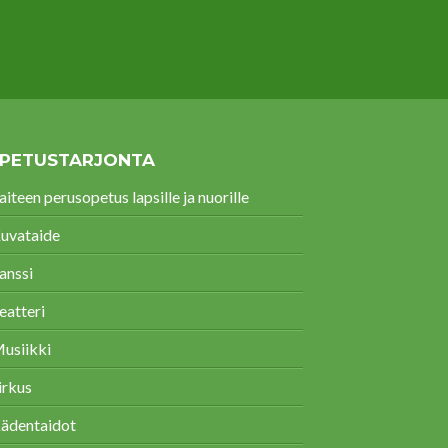
PETUSTARJONTA
aiteen perusopetus lapsille ja nuorille
uvataide
anssi
eatteri
usiikki
irkus
ädentaidot