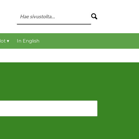
ot ▾
In English