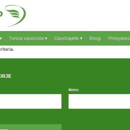
▾
Tietoa opistosta ▾
Opettajalle ▾
Blogi
Yhteystied
riteria.
IRJE
Nimi: