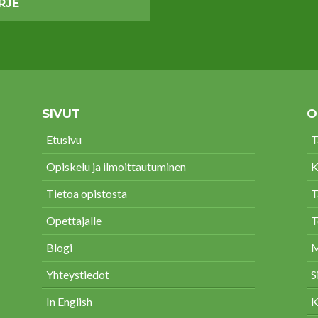
SIVUT
O
Etusivu
T
Opiskelu ja ilmoittautuminen
K
Tietoa opistosta
T
Opettajalle
T
Blogi
M
Yhteystiedot
S
In English
K