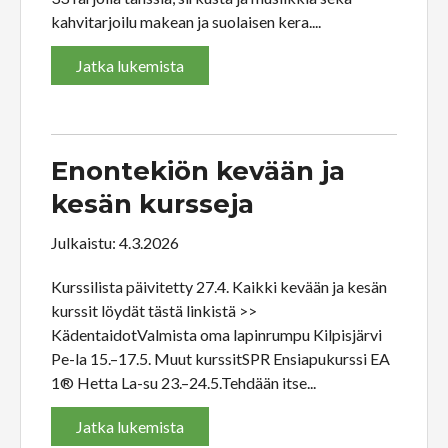
kahvitarjoilu makean ja suolaisen kera....
Jatka lukemista
Enontekiön kevään ja
kesän kursseja
Julkaistu: 4.3.2026
Kurssilista päivitetty 27.4. Kaikki kevään ja kesän
kurssit löydät tästä linkistä >>
KädentaidotValmista oma lapinrumpu Kilpisjärvi
Pe-la 15.–17.5. Muut kurssitSPR Ensiapukurssi EA
1® Hetta La-su 23.–24.5.Tehdään itse...
Jatka lukemista