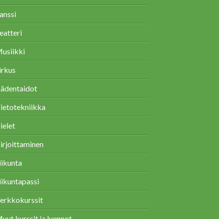
anssi
eatteri
usiikki
irkus
ädentaidot
ietotekniikka
ielet
irjoittaminen
iikunta
iikuntapassi
erkkokurssit
uut kurssit ja luennot