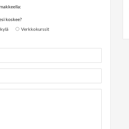
lomakkeella:
eesi koskee?
kylä
Verkkokurssit