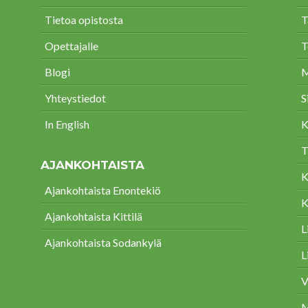
Tietoa opistosta
T
Opettajalle
T
Blogi
M
Yhteystiedot
S
In English
K
T
AJANKOHTAISTA
K
Ajankohtaista Enontekiö
K
Ajankohtaista Kittilä
L
Ajankohtaista Sodankylä
L
V
M