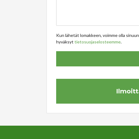
Kun lähetät lomakkeen, voimme olla sinuu
hyväksyt
tietosuojaselosteemme
.
Ilmoitt