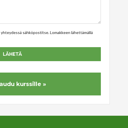
n yhteydessä sähköpostitse. Lomakkeen lähettämällä
audu kurssille »