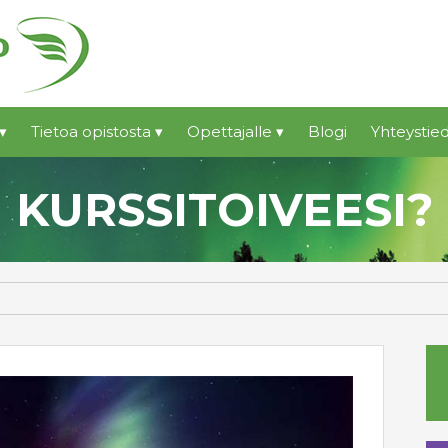
▾
Tietoa opistosta ▾
Opettajalle ▾
Blogi
Yhteystied
KURSSITOIVEESI?