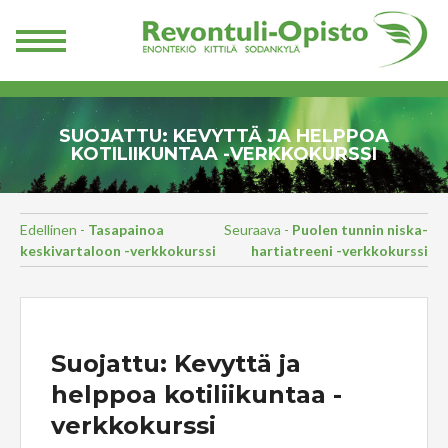
SUOJATTU: KEVYTTÄ JA HELPPOA
KOTILIIKUNTAA -VERKKOKURSSI
Edellinen -
Tasapainoa
Seuraava -
Puolen tunnin niska-
keskivartaloon -verkkokurssi
hartiatreeni -verkkokurssi
Suojattu: Kevyttä ja
helppoa kotiliikuntaa -
verkkokurssi