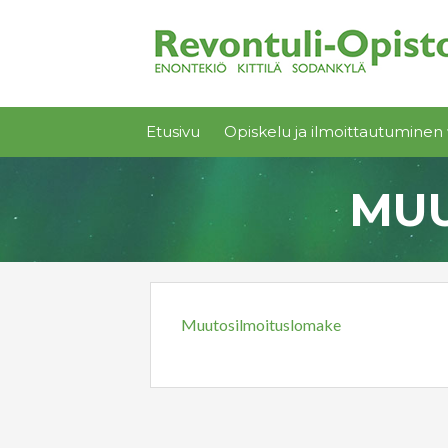
Etusivu
Opiskelu ja ilmoittautuminen 
MUU
Muutosilmoituslomake