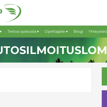
▾
Tietoa opistosta ▾
Opettajalle ▾
Blogi
Yhteystied
TOSILMOITUSLO