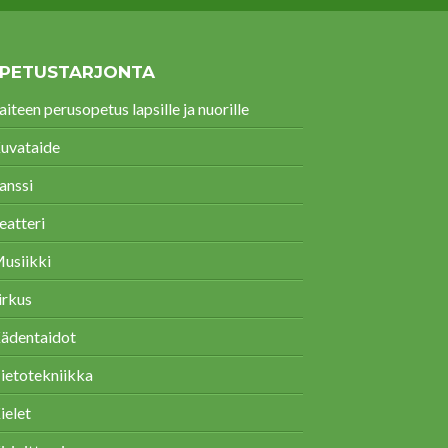
PETUSTARJONTA
aiteen perusopetus lapsille ja nuorille
uvataide
anssi
eatteri
usiikki
irkus
ädentaidot
ietotekniikka
ielet