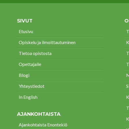
SIVUT
O
Etusivu
T
Opiskelu ja ilmoittautuminen
K
Tietoa opistosta
T
Opettajalle
T
Blogi
M
Yhteystiedot
S
In English
K
T
AJANKOHTAISTA
K
Ajankohtaista Enontekiö