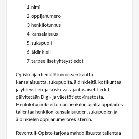
nimi
oppijanumero
henkilötunnus
kansalaisuus
sukupuoli
äidinkieli
tarpeelliset yhteystiedot
Opiskelijan henkilötunnuksen kautta
kansalaisuutta, sukupuolta, äidinkieltä, kotikuntaa
ja yhteystietoja koskevat ajantasaiset tiedot
päivitetään Digi- ja väestötietovirastosta.
Henkilötunnuksettoman henkilön osalta oppilaitos
tallentaa henkilön kansalaisuuden, sukupuolen ja
äidinkielen oppijanumerorekisteriin.
Revontuli-Opisto tarjoaa mahdollisuutta tallentaa