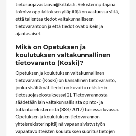
tietosuojavastaava@kittila.fi. Rekisterinpitäjänä
toimiva oppilaitoksen ylläpitäjä on vastuussa siitä,
että tallentaa tiedot valtakunnalliseen
tietovarantoon ja että tiedot ovat oikein ja
ajantasaiset.
Mikä on Opetuksen ja
koulutuksen valtakunnallinen
tietovaranto (Koski)?
Opetuksen ja koulutuksen valtakunnallinen
tietovaranto (Koski) on kansallinen tietovaranto,
jonka sisältämät tiedot on kuvattu rekisterin
tietosuojaselostuksessa[2]. Tietovarannosta
säädetään lain valtakunnallisista opinto- ja
tutkintorekistereistä (884/2017) toisessa luvussa.
Opetuksen ja koulutuksen tietovarannon
yhteisrekisterinpitäjinä vapaan sivistystyön
vapaatavoitteisten koulutuksen suoritustietojen