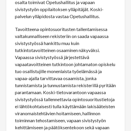
osalta toimivat Opetushallitus ja vapaan
sivistystyön oppilaitoksen ylläpitäjät. Koski-
palvelun ylläpidosta vastaa Opetushallitus.
Tavoitteena opintosuoritusten tallentamisessa
valtakunnalliseen rekisteriin on saada vapaassa
sivistystyössä hankittu muu kuin
tutkintotavoitteinen osaaminen näkyväksi.
Vapaassa sivistystyössä järjestettävä
vapaatavoitteinen tutkintoon johtamaton opiskelu
tuo osallistujille monenlaista työelämässä ja
vapaa-ajalla tarvittavaa osaamista, jonka
tunnistamista ja tunnustamista rekisterillä pyritään
parantamaan. Koski-tietovarantoon vapaassa
sivistystyössä tallennettavia opintosuoritustietoja
ei lähtökohtaisesti tulla käyttämään lakisääteisten
viranomaistehtävien hoitamiseen, hallinnon
toiminnan tehostamiseen, vapaan sivistystyön
kehittämiseen ja päätöksentekoon sekä vapaan