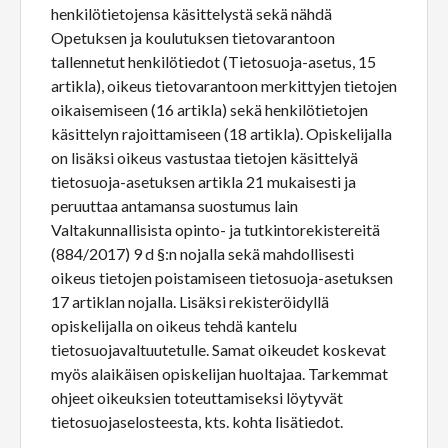
henkilötietojensa käsittelystä sekä nähdä
Opetuksen ja koulutuksen tietovarantoon
tallennetut henkilötiedot (Tietosuoja-asetus, 15
artikla), oikeus tietovarantoon merkittyjen tietojen
oikaisemiseen (16 artikla) sekä henkilötietojen
käsittelyn rajoittamiseen (18 artikla). Opiskelijalla
on lisäksi oikeus vastustaa tietojen käsittelyä
tietosuoja-asetuksen artikla 21 mukaisesti ja
peruuttaa antamansa suostumus lain
Valtakunnallisista opinto- ja tutkintorekistereitä
(884/2017) 9 d §:n nojalla sekä mahdollisesti
oikeus tietojen poistamiseen tietosuoja-asetuksen
17 artiklan nojalla. Lisäksi rekisteröidyllä
opiskelijalla on oikeus tehdä kantelu
tietosuojavaltuutetulle. Samat oikeudet koskevat
myös alaikäisen opiskelijan huoltajaa. Tarkemmat
ohjeet oikeuksien toteuttamiseksi löytyvät
tietosuojaselosteesta, kts. kohta lisätiedot.