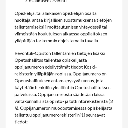
osaamisen arviointi.
Opiskelija, tai alaikäisen opiskelijan osalta
huoltaja, antaa kirjallisen suostumuksensa tietojen
tallentamiseksi ilmoittautumisen yhteydessä tai
viimeistään koulutuksen alkaessa oppilaitoksen
ylläpitäjän tarkemmin ohjeistamalla tavalla.
Revontuli-Opiston tallentamien tietojen lisäksi
Opetushallitus tallentaa opiskelijasta
oppijanumeron edellyttämät tiedot Koski-
rekisterin ylläpitäjän roolissa. Oppijanumero on
Opetushallituksen antama pysyvä tunnus, jota
käytetään henkilön yksilöintiin Opetushallituksen
palveluissa. Oppijanumerosta säädetään laissa
valtakunnallisista opinto- ja tutkintorekisteristä (3
§). Oppijanumeron muodostamisessa opiskelijasta
tallentuu oppijanumerorekisteriin[1] seuraavat
tiedot: