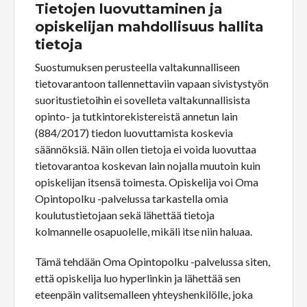
Tietojen luovuttaminen ja
opiskelijan mahdollisuus hallita
tietoja
Suostumuksen perusteella valtakunnalliseen
tietovarantoon tallennettaviin vapaan sivistystyön
suoritustietoihin ei sovelleta valtakunnallisista
opinto- ja tutkintorekistereistä annetun lain
(884/2017) tiedon luovuttamista koskevia
säännöksiä. Näin ollen tietoja ei voida luovuttaa
tietovarantoa koskevan lain nojalla muutoin kuin
opiskelijan itsensä toimesta. Opiskelija voi Oma
Opintopolku -palvelussa tarkastella omia
koulutustietojaan sekä lähettää tietoja
kolmannelle osapuolelle, mikäli itse niin haluaa.
Tämä tehdään Oma Opintopolku -palvelussa siten,
että opiskelija luo hyperlinkin ja lähettää sen
eteenpäin valitsemalleen yhteyshenkilölle, joka