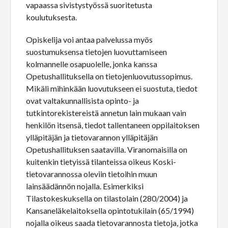
vapaassa sivistystyössä suoritetusta
koulutuksesta.
Opiskelija voi antaa palvelussa myös
suostumuksensa tietojen luovuttamiseen
kolmannelle osapuolelle, jonka kanssa
Opetushallituksella on tietojenluovutussopimus.
Mikäli mihinkään luovutukseen ei suostuta, tiedot
ovat valtakunnallisista opinto- ja
tutkintorekistereistä annetun lain mukaan vain
henkilön itsensä, tiedot tallentaneen oppilaitoksen
ylläpitäjän ja tietovarannon ylläpitäjän
Opetushallituksen saatavilla. Viranomaisilla on
kuitenkin tietyissä tilanteissa oikeus Koski-
tietovarannossa oleviin tietoihin muun
lainsäädännön nojalla. Esimerkiksi
Tilastokeskuksella on tilastolain (280/2004) ja
Kansaneläkelaitoksella opintotukilain (65/1994)
nojalla oikeus saada tietovarannosta tietoja, jotka