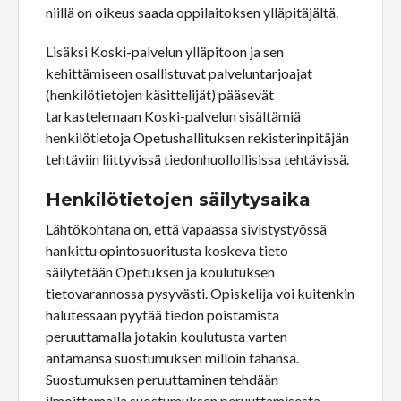
niillä on oikeus saada oppilaitoksen ylläpitäjältä.
Lisäksi Koski-palvelun ylläpitoon ja sen
kehittämiseen osallistuvat palveluntarjoajat
(henkilötietojen käsittelijät) pääsevät
tarkastelemaan Koski-palvelun sisältämiä
henkilötietoja Opetushallituksen rekisterinpitäjän
tehtäviin liittyvissä tiedonhuollollisissa tehtävissä.
Henkilötietojen säilytysaika
Lähtökohtana on, että vapaassa sivistystyössä
hankittu opintosuoritusta koskeva tieto
säilytetään Opetuksen ja koulutuksen
tietovarannossa pysyvästi. Opiskelija voi kuitenkin
halutessaan pyytää tiedon poistamista
peruuttamalla jotakin koulutusta varten
antamansa suostumuksen milloin tahansa.
Suostumuksen peruuttaminen tehdään
ilmoittamalla suostumuksen peruuttamisesta