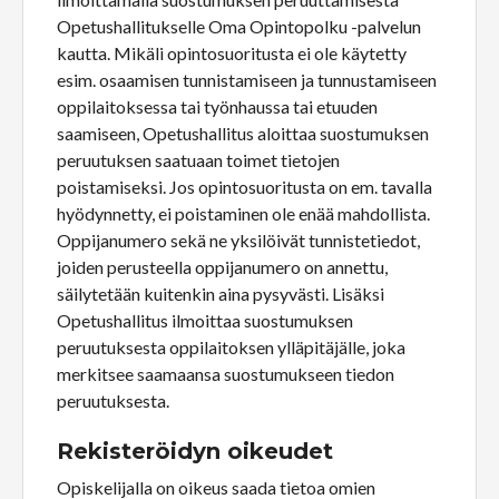
Opetushallitukselle Oma Opintopolku -palvelun
kautta. Mikäli opintosuoritusta ei ole käytetty
esim. osaamisen tunnistamiseen ja tunnustamiseen
oppilaitoksessa tai työnhaussa tai etuuden
saamiseen, Opetushallitus aloittaa suostumuksen
peruutuksen saatuaan toimet tietojen
poistamiseksi. Jos opintosuoritusta on em. tavalla
hyödynnetty, ei poistaminen ole enää mahdollista.
Oppijanumero sekä ne yksilöivät tunnistetiedot,
joiden perusteella oppijanumero on annettu,
säilytetään kuitenkin aina pysyvästi. Lisäksi
Opetushallitus ilmoittaa suostumuksen
peruutuksesta oppilaitoksen ylläpitäjälle, joka
merkitsee saamaansa suostumukseen tiedon
peruutuksesta.
Rekisteröidyn oikeudet
Opiskelijalla on oikeus saada tietoa omien