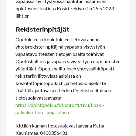
vapaassa sivistystyössä hankitun osaamisen
opintosuoritustieto Koski-rekisteriin 25.5.2023
lähtien.
Rekisterinpitäjät
Opetuksen ja koulutuksen tietovarannon
yhteisrekisterinpitäjinä vapaan sivistystyön
vapaatavoitteisten tietojen osalta toimivat
Opetushallitus ja vapaan sivistystyön oppilaitosten
ylläpitäjät. Opetushallituksen yhteyssähköposti
rekisteriin liittyvissä asioissa on
koski(at)opintopolku.fi, ja tietosuojaseloste
sisältää ajantasaisen tiedon Opetushallituksen
tietosuojavastaavasta:
https://opintopolku.fi/konfo/fi/sivu/koski-
palvelun-tietosuojaseloste
Kittilän kunnan tietosuojavastaavana Katja
Kaunismaa, 0400356431,