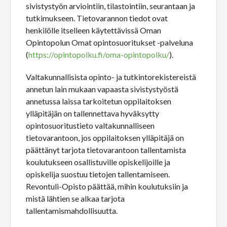
sivistystyön arviointiin, tilastointiin, seurantaan ja
tutkimukseen. Tietovarannon tiedot ovat
henkilölle itselleen käytettävissä Oman
Opintopolun Omat opintosuoritukset -palveluna
(
https://opintopolku.fi/oma-opintopolku/
).
Valtakunnallisista opinto- ja tutkintorekistereistä
annetun lain mukaan vapaasta sivistystyöstä
annetussa laissa tarkoitetun oppilaitoksen
ylläpitäjän on tallennettava hyväksytty
opintosuoritustieto valtakunnalliseen
tietovarantoon, jos oppilaitoksen ylläpitäjä on
päättänyt tarjota tietovarantoon tallentamista
koulutukseen osallistuville opiskelijoille ja
opiskelija suostuu tietojen tallentamiseen.
Revontuli-Opisto päättää, mihin koulutuksiin ja
mistä lähtien se alkaa tarjota
tallentamismahdollisuutta.