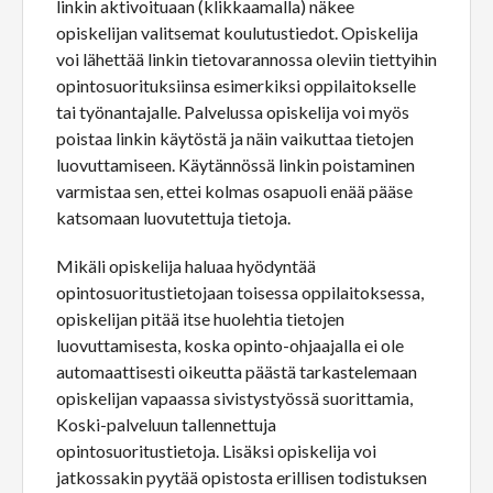
linkin aktivoituaan (klikkaamalla) näkee
opiskelijan valitsemat koulutustiedot. Opiskelija
voi lähettää linkin tietovarannossa oleviin tiettyihin
opintosuorituksiinsa esimerkiksi oppilaitokselle
tai työnantajalle. Palvelussa opiskelija voi myös
poistaa linkin käytöstä ja näin vaikuttaa tietojen
luovuttamiseen. Käytännössä linkin poistaminen
varmistaa sen, ettei kolmas osapuoli enää pääse
katsomaan luovutettuja tietoja.
Mikäli opiskelija haluaa hyödyntää
opintosuoritustietojaan toisessa oppilaitoksessa,
opiskelijan pitää itse huolehtia tietojen
luovuttamisesta, koska opinto-ohjaajalla ei ole
automaattisesti oikeutta päästä tarkastelemaan
opiskelijan vapaassa sivistystyössä suorittamia,
Koski-palveluun tallennettuja
opintosuoritustietoja. Lisäksi opiskelija voi
jatkossakin pyytää opistosta erillisen todistuksen