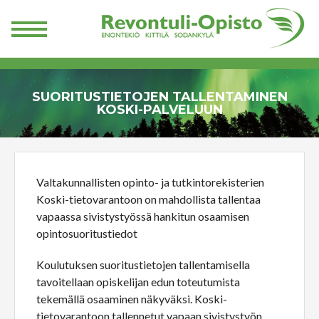
SUORITUSTIETOJEN TALLENTAMINEN
KOSKI-PALVELUUN
Valtakunnallisten opinto- ja tutkintorekisterien
Koski-tietovarantoon on mahdollista tallentaa
vapaassa sivistystyössä hankitun osaamisen
opintosuoritustiedot
Koulutuksen suoritustietojen tallentamisella
tavoitellaan opiskelijan edun toteutumista
tekemällä osaaminen näkyväksi. Koski-
tietovarantoon tallennetut vapaan sivistystyön