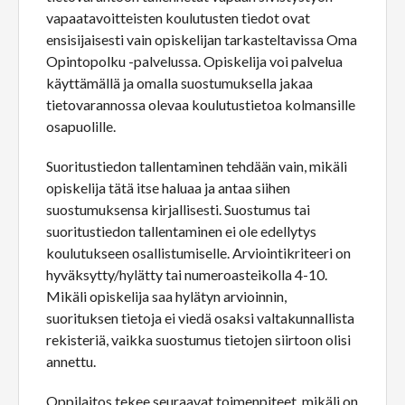
vapaatavoitteisten koulutusten tiedot ovat
ensisijaisesti vain opiskelijan tarkasteltavissa Oma
Opintopolku -palvelussa. Opiskelija voi palvelua
käyttämällä ja omalla suostumuksella jakaa
tietovarannossa olevaa koulutustietoa kolmansille
osapuolille.
Suoritustiedon tallentaminen tehdään vain, mikäli
opiskelija tätä itse haluaa ja antaa siihen
suostumuksensa kirjallisesti. Suostumus tai
suoritustiedon tallentaminen ei ole edellytys
koulutukseen osallistumiselle. Arviointikriteeri on
hyväksytty/hylätty tai numeroasteikolla 4-10.
Mikäli opiskelija saa hylätyn arvioinnin,
suorituksen tietoja ei viedä osaksi valtakunnallista
rekisteriä, vaikka suostumus tietojen siirtoon olisi
annettu.
Oppilaitos tekee seuraavat toimenpiteet, mikäli on