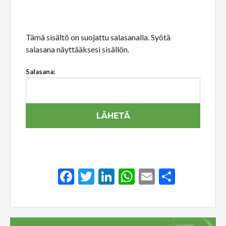
Tämä sisältö on suojattu salasanalla. Syötä
salasana näyttääksesi sisällön.
Salasana:
Facebook
Twitter
LinkedIn
WhatsApp
Email
Share