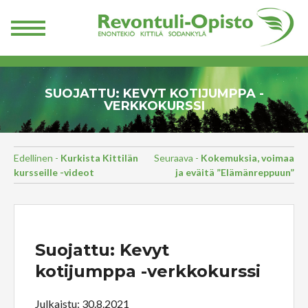
SUOJATTU: KEVYT KOTIJUMPPA -
VERKKOKURSSI
Edellinen -
Kurkista Kittilän
Seuraava -
Kokemuksia, voimaa
kursseille -videot
ja eväitä ”Elämänreppuun”
Suojattu: Kevyt
kotijumppa -verkkokurssi
Julkaistu: 30.8.2021