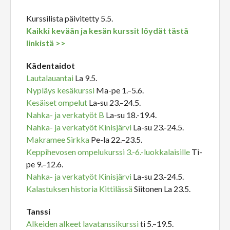
Kurssilista päivitetty 5.5.
Kaikki kevään ja kesän kurssit löydät tästä
linkistä >>
Kädentaidot
Lautalauantai
La 9.5.
Nypläys kesäkurssi
Ma-pe 1.–5.6.
Kesäiset ompelut
La-su 23.–24.5.
Nahka- ja verkatyöt B
La-su 18.-19.4.
Nahka- ja verkatyöt Kinisjärvi
La-su 23.-24.5.
Makramee Sirkka
Pe-la 22.–23.5.
Keppihevosen ompelukurssi 3.-6.-luokkalaisille
Ti-
pe 9.–12.6.
Nahka- ja verkatyöt Kinisjärvi
La-su 23.-24.5.
Kalastuksen historia Kittilässä
Siitonen La 23.5.
Tanssi
Alkeiden alkeet lavatanssikurssi
ti 5.–19.5.