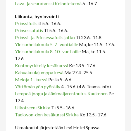
Lava- ja seuratanssi Kelontekemä
6.–16.7.
Liikunta, hyvinvointi
Prinssifutis
ti 5.5.–16.6.
Prinsessafutis
Ti 5.5.–16.6.
Prinssi- ja Prinsessafutis jatko
Ti 23.6.–11.8.
Yleisurheilukoulu 5-7 -vuotiaille
Ma, ke 11.5.–17.6.
Yleisurheilukoulu 8-10 -vuotiaille
Ma, ke 11.5.–
17.6.
Kuntonyrkkeily kesäkurssi
Ke 13.5.-17.6.
Kahvakuulajumppa kesä
Ma 27.4.-25.5.
Meloja 1 -kurssi
Pe-la 5.–6.6.
Yöttömän yön pyöräily
4.–15.6. (4.6. Teams-info)
Lempeä jooga ja äänimaljarentoutus Kaukonen
Pe
17.4.
Ulkotreeni Sirkka
Ti 5.5.–16.6.
Taekwon-don kesäkurssi Sirkka
Ke 13.5.–17.6.
Uimakoulut järjestetään Levi Hotel Spassa