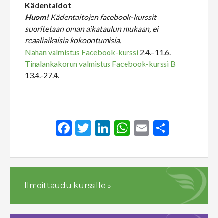
Kädentaidot
Huom!
Kädentaitojen facebook-kurssit
suoritetaan oman aikataulun mukaan, ei
reaaliaikaisia kokoontumisia.
Nahan valmistus Facebook-kurssi
2.4.–11.6.
Tinalankakorun valmistus Facebook-kurssi B
13.4.-27.4.
Facebook
Twitter
LinkedIn
WhatsApp
Email
Share
Ilmoittaudu kurssille »