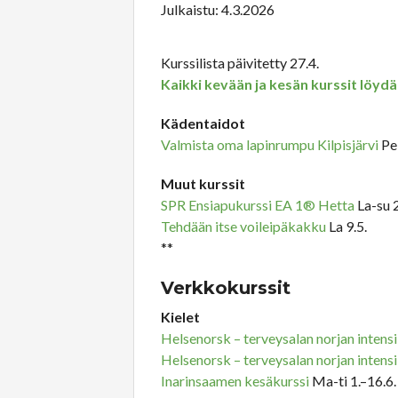
Julkaistu: 4.3.2026
Kurssilista päivitetty 27.4.
Kaikki kevään ja kesän kurssit löydät
Kädentaidot
Valmista oma lapinrumpu Kilpisjärvi
Pe-
Muut kurssit
SPR Ensiapukurssi EA 1® Hetta
La-su 2
Tehdään itse voileipäkakku
La 9.5.
**
Verkkokurssit
Kielet
Helsenorsk – terveysalan norjan intens
Helsenorsk – terveysalan norjan intens
Inarinsaamen kesäkurssi
Ma-ti 1.–16.6.