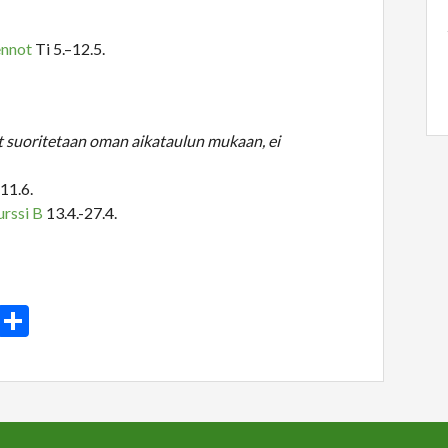
ennot
Ti 5.–12.5.
t suoritetaan oman aikataulun mukaan, ei
11.6.
rssi B
13.4.-27.4.
In
atsApp
Email
Share