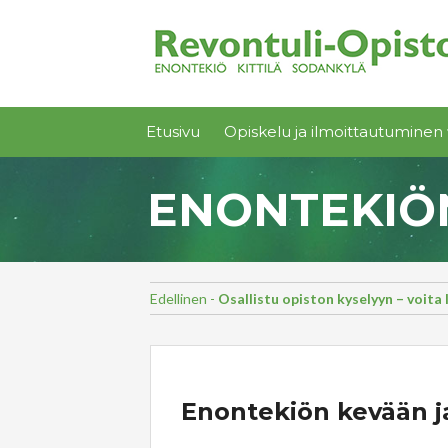
Etusivu
Opiskelu ja ilmoittautuminen 
ENONTEKIÖN
Edellinen -
Osallistu opiston kyselyyn – voita 
Enontekiön kevään j