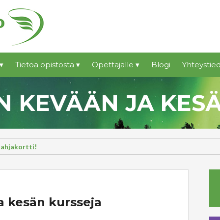
▾
Tietoa opistosta ▾
Opettajalle ▾
Blogi
Yhteystied
 KEVÄÄN JA KES
lahjakortti!
a kesän kursseja