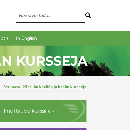
ot ▾
In English
ÄN KURSSEJA
Seuraava -
Kittilän kevään ja kesän kursseja
Ilmoittaudu kurssille »