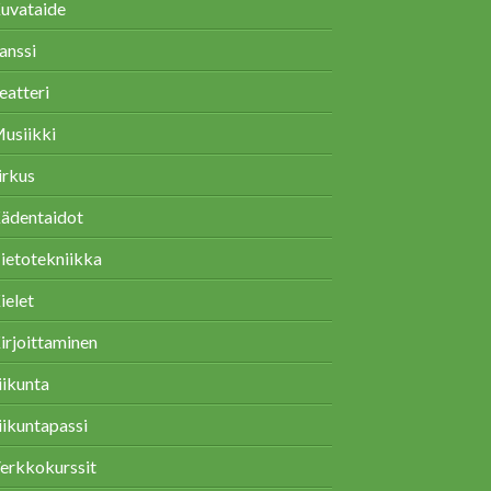
uvataide
anssi
eatteri
usiikki
irkus
ädentaidot
ietotekniikka
ielet
irjoittaminen
iikunta
iikuntapassi
erkkokurssit