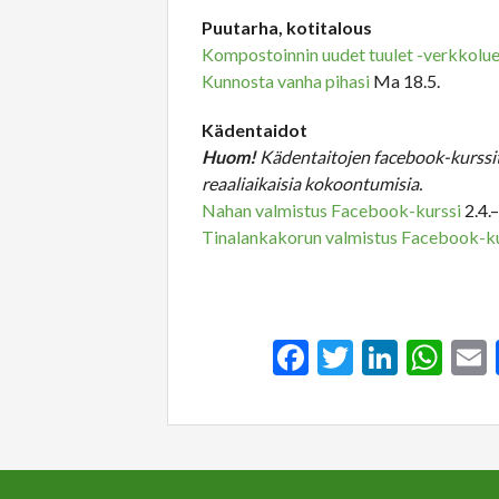
Puutarha, kotitalous
Kompostoinnin uudet tuulet -verkkolu
Kunnosta vanha pihasi
Ma 18.5.
Kädentaidot
Huom!
Kädentaitojen facebook-kurssi
reaaliaikaisia kokoontumisia.
Nahan valmistus Facebook-kurssi
2.4.–
Tinalankakorun valmistus Facebook-ku
Facebook
Twitter
Linked
Wh