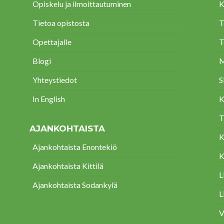
Opiskelu ja ilmoittautuminen
K
Tietoa opistosta
T
Opettajalle
T
Blogi
M
Yhteystiedot
S
In English
K
T
AJANKOHTAISTA
K
Ajankohtaista Enontekiö
K
Ajankohtaista Kittilä
L
Ajankohtaista Sodankylä
L
V