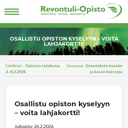
OSALLISTU OPISTON KYSELYYN – VOITA
LAHJAKORTTI!
Edellinen -
Opiston talviloma
Seuraava -
Enontekiön kevään
2.-8.3.2026
ja kesän kursseja
Osallistu opiston kyselyyn
– voita lahjakortti!
Julkaistu: 26.2.2026