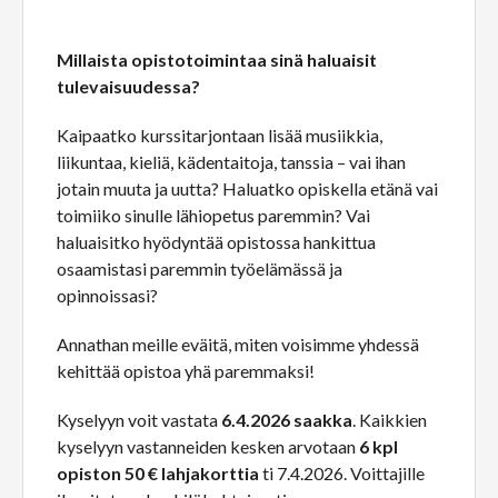
Millaista opistotoimintaa sinä haluaisit
tulevaisuudessa?
Kaipaatko kurssitarjontaan lisää musiikkia,
liikuntaa, kieliä, kädentaitoja, tanssia – vai ihan
jotain muuta ja uutta? Haluatko opiskella etänä vai
toimiiko sinulle lähiopetus paremmin? Vai
haluaisitko hyödyntää opistossa hankittua
osaamistasi paremmin työelämässä ja
opinnoissasi?
Annathan meille eväitä, miten voisimme yhdessä
kehittää opistoa yhä paremmaksi!
Kyselyyn voit vastata
6.4.2026 saakka
. Kaikkien
kyselyyn vastanneiden kesken arvotaan
6 kpl
opiston 50 € lahjakorttia
ti 7.4.2026. Voittajille