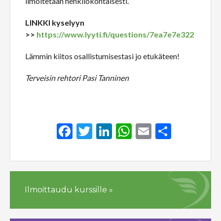
ilmoitetaan henkilökohtaisesti.
LINKKI kyselyyn
>>
https://www.lyyti.fi/questions/7ea7e7e322
Lämmin kiitos osallistumisestasi jo etukäteen!
Terveisin rehtori Pasi Tanninen
Facebook
Twitter
LinkedIn
WhatsApp
Email
Share
Ilmoittaudu kurssille »