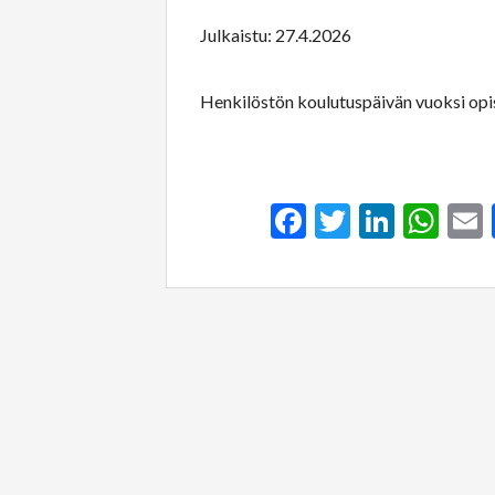
Julkaistu: 27.4.2026
Henkilöstön koulutuspäivän vuoksi opist
Facebook
Twitter
Linked
Wh