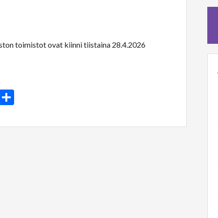
on toimistot ovat kiinni tiistaina 28.4.2026
In
atsApp
Email
Share