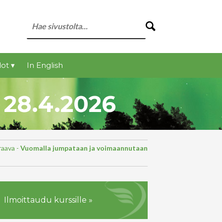
ot ▾
In English
 28.4.2026
aava -
Vuomalla jumpataan ja voimaannutaan
Ilmoittaudu kurssille »