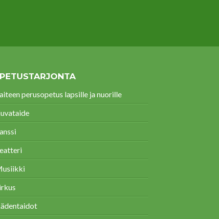
PETUSTARJONTA
aiteen perusopetus lapsille ja nuorille
uvataide
anssi
eatteri
usiikki
irkus
ädentaidot