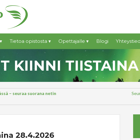
▾
Tietoa opistosta ▾
Opettajalle ▾
Blogi
Yhteystied
 KIINNI TIISTAINA
lässä – seuraa suorana netin
Seur
taina 28.4.2026