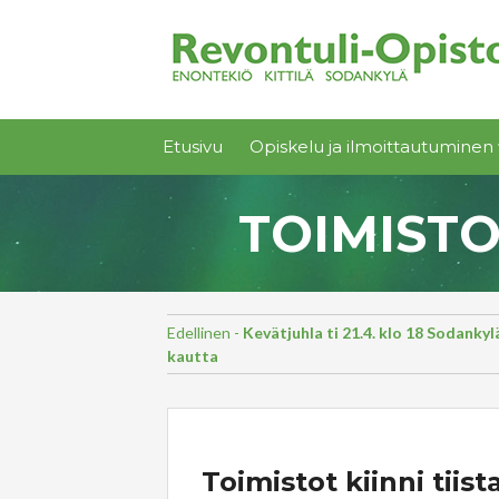
Etusivu
Opiskelu ja ilmoittautuminen 
TOIMISTOT
Edellinen -
Kevätjuhla ti 21.4. klo 18 Sodanky
kautta
Toimistot kiinni tiis