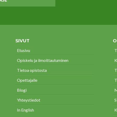
SIVUT
O
Etusivu
T
Opiskelu ja ilmoittautuminen
K
Tietoa opistosta
T
Opettajalle
T
Blogi
M
Yhteystiedot
S
In English
K