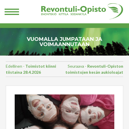
VUOMALLA JUMPATAAN JA
VOIMAANNUTAAN
Edellinen -
Toimistot kiinni
Seuraava -
Revontuli-Opiston
tiistaina 28.4.2026
toimistojen kesän aukioloajat