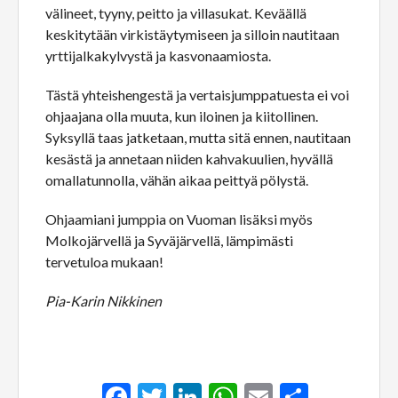
välineet, tyyny, peitto ja villasukat. Keväällä
keskitytään virkistäytymiseen ja silloin nautitaan
yrttijalkakylvystä ja kasvonaamiosta.
Tästä yhteishengestä ja vertaisjumppatuesta ei voi
ohjaajana olla muuta, kun iloinen ja kiitollinen.
Syksyllä taas jatketaan, mutta sitä ennen, nautitaan
kesästä ja annetaan niiden kahvakuulien, hyvällä
omallatunnolla, vähän aikaa peittyä pölystä.
Ohjaamiani jumppia on Vuoman lisäksi myös
Molkojärvellä ja Syväjärvellä, lämpimästi
tervetuloa mukaan!
Pia-Karin Nikkinen
Facebook
Twitter
LinkedIn
WhatsApp
Email
Share