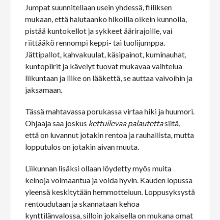
Jumpat suunnitellaan usein yhdessä, fiiliksen
mukaan, että halutaanko hikoilla oikein kunnolla,
pistää kuntokellot ja sykkeet äärirajoille, vai
riittääkö rennompi keppi- tai tuolijumppa.
Jättipallot, kahvakuulat, käsipainot, kuminauhat,
kuntopiirit ja kävelyt tuovat mukavaa vaihtelua
liikuntaan ja liike on lääkettä, se auttaa vaivoihin ja
jaksamaan.
Tässä mahtavassa porukassa virtaa hiki ja huumori.
Ohjaaja saa joskus
kettuilevaa palautetta
siitä,
että on luvannut jotakin rentoa ja rauhallista, mutta
lopputulos on jotakin aivan muuta.
Liikunnan lisäksi ollaan löydetty myös muita
keinoja voimaantua ja voida hyvin. Kauden lopussa
yleensä keskitytään hemmotteluun. Loppusyksystä
rentoudutaan ja skannataan kehoa
kynttilänvalossa, silloin jokaisella on mukana omat